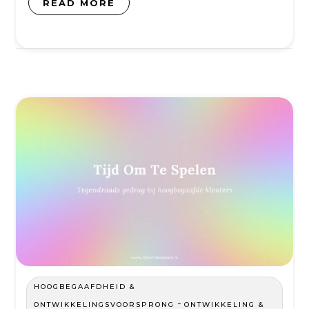
READ MORE
HOOGBEGAAFDHEID &
-
ONTWIKKELINGSVOORSPRONG
ONTWIKKELING &