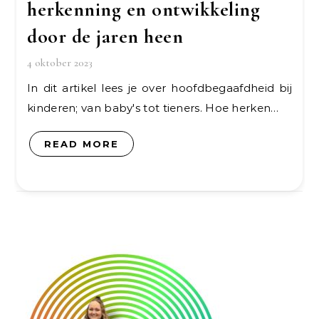
herkenning en ontwikkeling
door de jaren heen
4 oktober 2023
In dit artikel lees je over hoofdbegaafdheid bij
kinderen; van baby's tot tieners. Hoe herken…
READ MORE