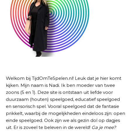
Welkom bij TijdOmTeSpelen.nl! Leuk dat je hier komt
kijken. Mijn naam is Nadi. Ik ben moeder van twee
zoons (5 en 1). Deze site is ontstaan uit liefde voor
duurzaam (houten) speelgoed, educatief speelgoed
en sensorisch spel. Vooral speelgoed dat de fantasie
prikkelt, waarbij de mogelijkheden eindeloos zijn: open
einde speelgoed. Ook zijn we als gezin dol op dagjes
uit. Er is zoveel te beleven in de wereld!
Ga je mee?