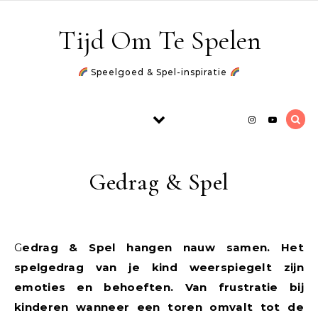
Skip to content
Tijd Om Te Spelen
Speelgoed & Spel-inspiratie
Gedrag & Spel
Gedrag & Spel hangen nauw samen. Het
spelgedrag van je kind weerspiegelt zijn
emoties en behoeften. Van frustratie bij
kinderen wanneer een toren omvalt tot de