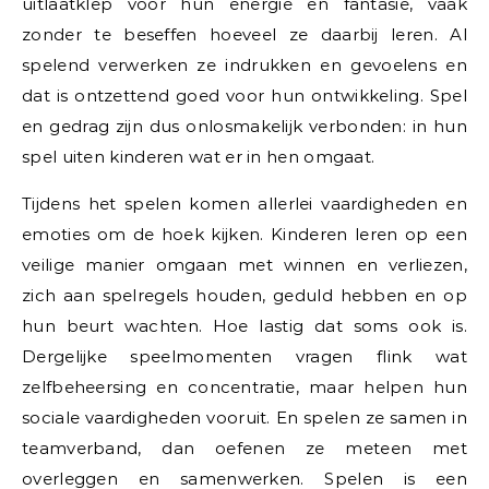
uitlaatklep voor hun energie en fantasie, vaak
zonder te beseffen hoeveel ze daarbij leren. Al
spelend verwerken ze indrukken en gevoelens en
dat is ontzettend goed voor hun ontwikkeling. Spel
en gedrag zijn dus onlosmakelijk verbonden: in hun
spel uiten kinderen wat er in hen omgaat.
Tijdens het spelen komen allerlei vaardigheden en
emoties om de hoek kijken. Kinderen leren op een
veilige manier omgaan met winnen en verliezen,
zich aan spelregels houden, geduld hebben en op
hun beurt wachten. Hoe lastig dat soms ook is.
Dergelijke speelmomenten vragen flink wat
zelfbeheersing en concentratie, maar helpen hun
sociale vaardigheden vooruit. En spelen ze samen in
teamverband, dan oefenen ze meteen met
overleggen en samenwerken. Spelen is een