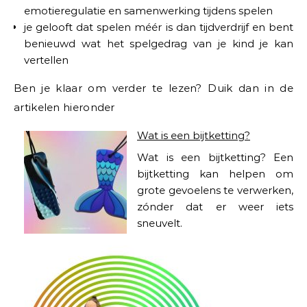
emotieregulatie en samenwerking tijdens spelen
je gelooft dat spelen méér is dan tijdverdrijf en bent
benieuwd wat het spelgedrag van je kind je kan
vertellen
Ben je klaar om verder te lezen? Duik dan in de
artikelen hieronder
Wat is een bijtketting?
Wat is een bijtketting? Een
bijtketting kan helpen om
grote gevoelens te verwerken,
zónder dat er weer iets
sneuvelt.