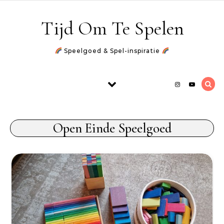
Skip to content
Tijd Om Te Spelen
Speelgoed & Spel-inspiratie
Open Einde Speelgoed