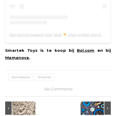
Een bericht gedeeld door Nadi
Open ended play & wooden toys (@nadizoetebier)
Smartek Toys is te koop bij
Bol.com
en bij
Mamanova
.
Kennisbank
Smartek
No Comments