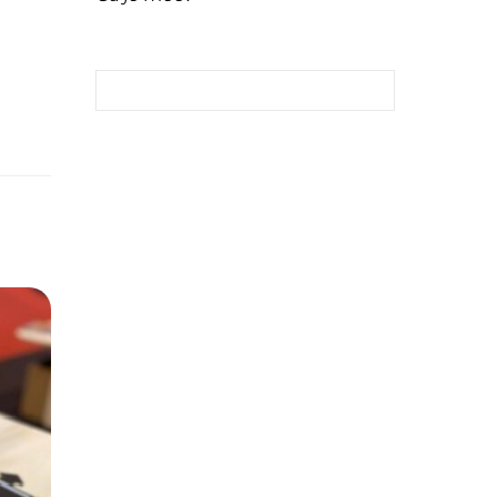
Zoeken naar: