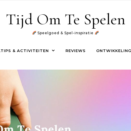
Tijd Om Te Spelen
Speelgoed & Spel-inspiratie
TIPS & ACTIVITEITEN
REVIEWS
ONTWIKKELING