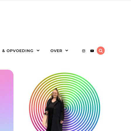
 & OPVOEDING
OVER