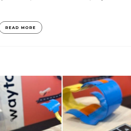
READ MORE