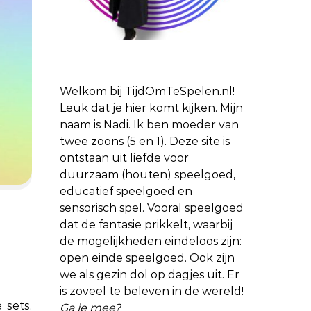
Welkom bij TijdOmTeSpelen.nl!
Leuk dat je hier komt kijken. Mijn
naam is Nadi. Ik ben moeder van
twee zoons (5 en 1). Deze site is
ontstaan uit liefde voor
duurzaam (houten) speelgoed,
educatief speelgoed en
sensorisch spel. Vooral speelgoed
dat de fantasie prikkelt, waarbij
de mogelijkheden eindeloos zijn:
open einde speelgoed. Ook zijn
we als gezin dol op dagjes uit. Er
is zoveel te beleven in de wereld!
Ga je mee?