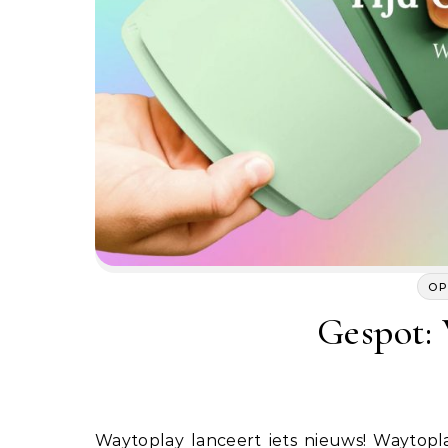
OP
Gespot:
Waytoplay lanceert iets nieuws! Waytoplay Arches. Open einde constructie speelgoed, in drie sets.