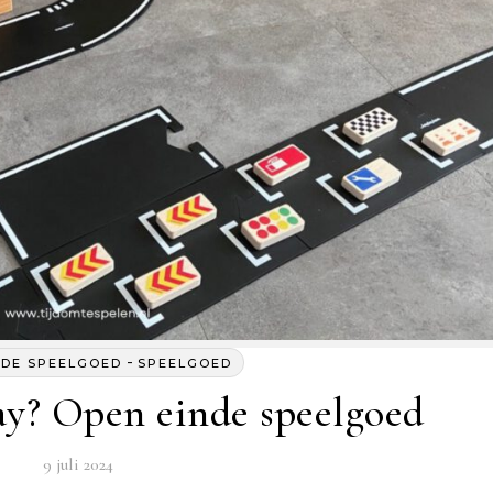
-
NDE SPEELGOED
SPEELGOED
ay? Open einde speelgoed
9 juli 2024