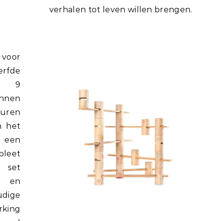
verhalen tot leven willen brengen.
 voor
erfde
n 9
nnen
uren
n het
 een
pleet
e set
ht en
udige
rking