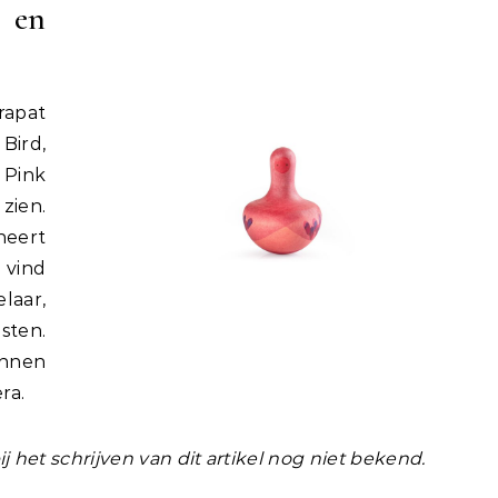
 en
rapat
Bird,
 Pink
zien.
neert
 vind
laar,
sten.
nnen
ra.
ij het schrijven van dit artikel nog niet bekend.