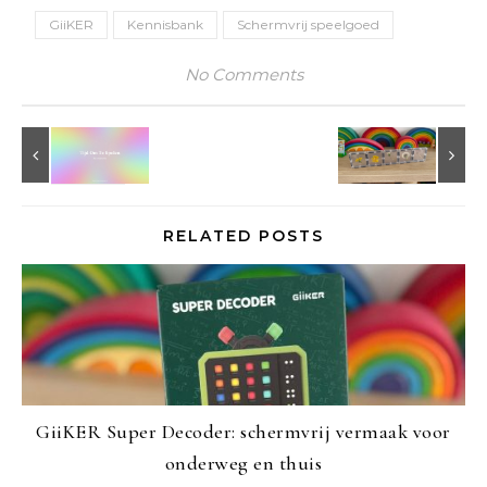
GiiKER
Kennisbank
Schermvrij speelgoed
No Comments
RELATED POSTS
GiiKER Super Decoder: schermvrij vermaak voor
onderweg en thuis