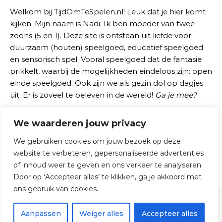
Welkom bij TijdOmTeSpelen.nl! Leuk dat je hier komt
kijken. Mijn naam is Nadi. Ik ben moeder van twee
zoons (5 en 1). Deze site is ontstaan uit liefde voor
duurzaam (houten) speelgoed, educatief speelgoed
en sensorisch spel. Vooral speelgoed dat de fantasie
prikkelt, waarbij de mogelijkheden eindeloos zijn: open
einde speelgoed. Ook zijn we als gezin dol op dagjes
uit. Er is zoveel te beleven in de wereld!
Ga je mee?
We waarderen jouw privacy
Zoeken naar:
We gebruiken cookies om jouw bezoek op deze
website te verbeteren, gepersonaliseerde advertenties
of inhoud weer te geven en ons verkeer te analyseren.
Door op ‘Accepteer alles’ te klikken, ga je akkoord met
ons gebruik van cookies.
© 2026 TijdOmTeSpelen.nl
Aanpassen
Weiger alles
Accepteer alles
Graceful Theme by
Optima Themes