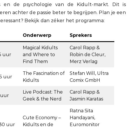
s en de psychologie van de Kidult-markt. Dit is
eren achter de passie beter te begrijpen. Plan je een
teressant? Bekijk dan zéker het programma:
Onderwerp
Sprekers
Magical Kidults
Carol Rapp &
15 uur
and Where to
Robin de Cleur,
Find Them
Merz Verlag
The Fascination of
Stefan Will, Ultra
15 uur
Kidults
Comix GmbH
Live Podcast: The
Carol Rapp &
5 uur
Geek & the Nerd
Jasmin Karatas
Ratna Sita
Cute Economy –
Handayani,
:30 uur
Kidults en de
Euromonitor