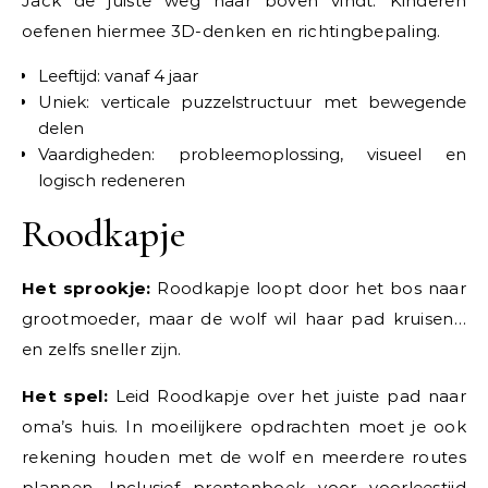
Jack de juiste weg naar boven vindt. Kinderen
oefenen hiermee 3D-denken en richtingbepaling.
Leeftijd: vanaf 4 jaar
Uniek: verticale puzzelstructuur met bewegende
delen
Vaardigheden: probleemoplossing, visueel en
logisch redeneren
Roodkapje
Het sprookje:
Roodkapje loopt door het bos naar
grootmoeder, maar de wolf wil haar pad kruisen…
en zelfs sneller zijn.
Het spel:
Leid Roodkapje over het juiste pad naar
oma’s huis. In moeilijkere opdrachten moet je ook
rekening houden met de wolf en meerdere routes
plannen. Inclusief prentenboek voor voorleestijd