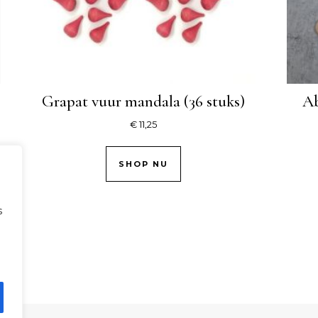
Grapat vuur mandala (36 stuks)
Ab
€
11,25
SHOP NU
s
.