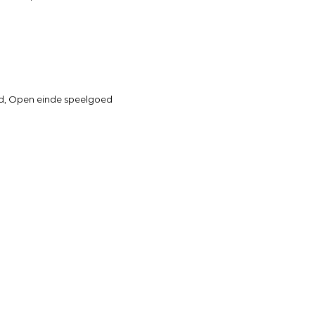
d
,
Open einde speelgoed