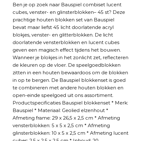
Ben je op zoek naar
Bauspiel combiset lucent
cubes, venster- en glinsterblokken– 45 st
? Deze
prachtige houten blokken set van Bauspiel
bevat maar liefst 45 licht doorlatende acryl
blokjes, venster- en glitterblokken. De licht
doorlatende vensterblokken en lucent cubes
geven een magisch effect tijdens het bouwen.
Wanneer je blokjes in het zonlicht zet, reflecteren
de kleuren op de vloer. De speelgoedblokken
zitten in een houten bewaardoos om de blokken
in op te bergen. De Bauspiel blokkenset is goed
te combineren met andere houten blokken en
open-einde speelgoed uit ons assortiment.
Productspecificaties Bauspiel blokkenset * Merk:
Bauspiel * Materiaal: Geolied elzenhout *
Afmeting frame: 29 x 26,5 x 2,5 cm * Afmeting
vensterblokken: 5 x 5 x 2,5 cm * Afmeting
glinsterblokken: 10 x 5 x 2,5 cm * Afmeting lucent
cubes: 2,5 x 2,5 x 2,5 cm * Inhoud: 20