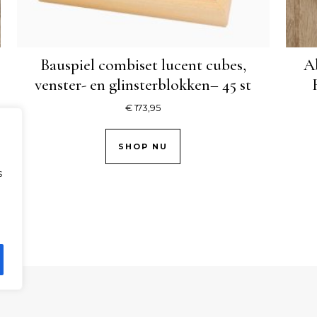
Bauspiel combiset lucent cubes,
A
venster- en glinsterblokken– 45 st
€
173,95
SHOP NU
s
.