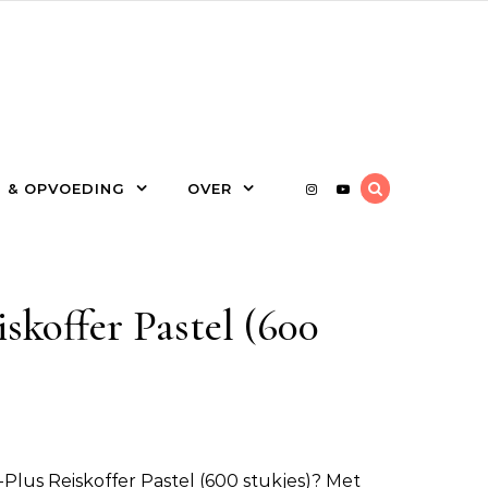
 & OPVOEDING
OVER
skoffer Pastel (600
-Plus Reiskoffer Pastel (600 stukjes)
? Met