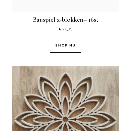
Bauspiel x-blokken– 16st
€
76,95
SHOP NU