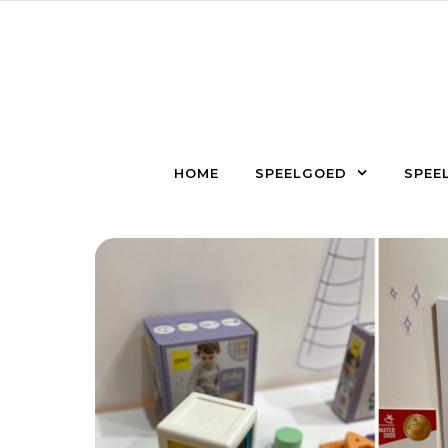
Skip to content
HOME
SPEELGOED
SPEEL