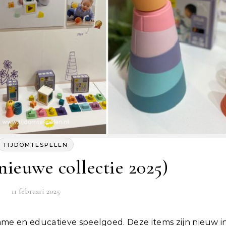
TIJDOMTESPELEN
ieuwe collectie 2025)
11 februari 2025
zame en educatieve speelgoed. Deze items zijn nieuw i