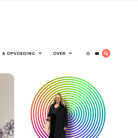
 & OPVOEDING
OVER