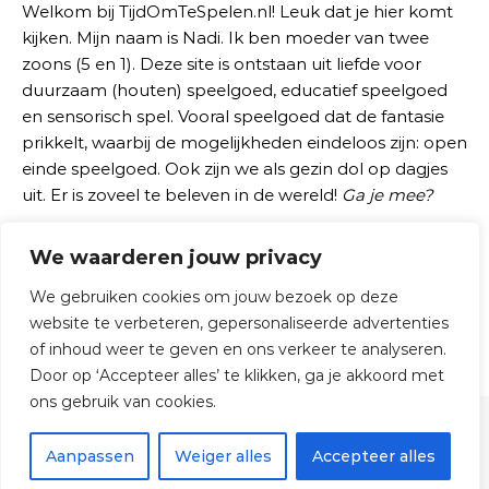
Welkom bij TijdOmTeSpelen.nl! Leuk dat je hier komt
kijken. Mijn naam is Nadi. Ik ben moeder van twee
zoons (5 en 1). Deze site is ontstaan uit liefde voor
duurzaam (houten) speelgoed, educatief speelgoed
en sensorisch spel. Vooral speelgoed dat de fantasie
prikkelt, waarbij de mogelijkheden eindeloos zijn: open
einde speelgoed. Ook zijn we als gezin dol op dagjes
uit. Er is zoveel te beleven in de wereld!
Ga je mee?
We waarderen jouw privacy
Zoeken naar:
We gebruiken cookies om jouw bezoek op deze
website te verbeteren, gepersonaliseerde advertenties
of inhoud weer te geven en ons verkeer te analyseren.
Door op ‘Accepteer alles’ te klikken, ga je akkoord met
ons gebruik van cookies.
© 2026 TijdOmTeSpelen.nl
Aanpassen
Weiger alles
Accepteer alles
Graceful Theme by
Optima Themes