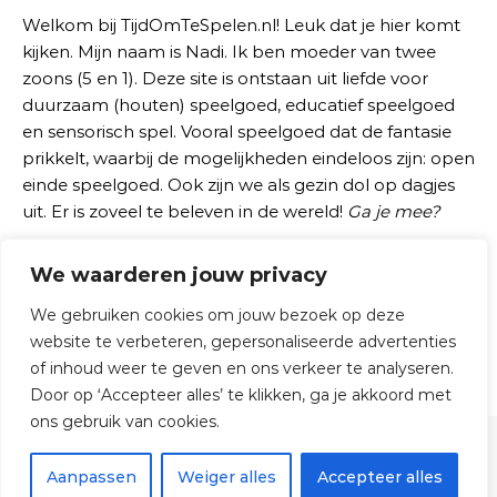
Welkom bij TijdOmTeSpelen.nl! Leuk dat je hier komt
kijken. Mijn naam is Nadi. Ik ben moeder van twee
zoons (5 en 1). Deze site is ontstaan uit liefde voor
duurzaam (houten) speelgoed, educatief speelgoed
en sensorisch spel. Vooral speelgoed dat de fantasie
prikkelt, waarbij de mogelijkheden eindeloos zijn: open
einde speelgoed. Ook zijn we als gezin dol op dagjes
uit. Er is zoveel te beleven in de wereld!
Ga je mee?
We waarderen jouw privacy
Zoeken naar:
We gebruiken cookies om jouw bezoek op deze
website te verbeteren, gepersonaliseerde advertenties
of inhoud weer te geven en ons verkeer te analyseren.
Door op ‘Accepteer alles’ te klikken, ga je akkoord met
ons gebruik van cookies.
© 2026 TijdOmTeSpelen.nl
Aanpassen
Weiger alles
Accepteer alles
Graceful Theme by
Optima Themes