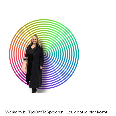
Welkom bij TijdOmTeSpelen.nl! Leuk dat je hier komt