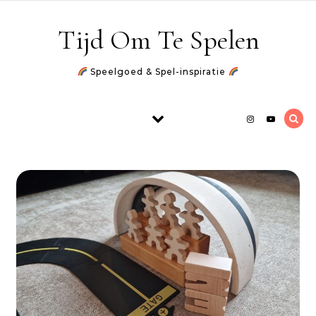
Skip to content
Tijd Om Te Spelen
Speelgoed & Spel-inspiratie