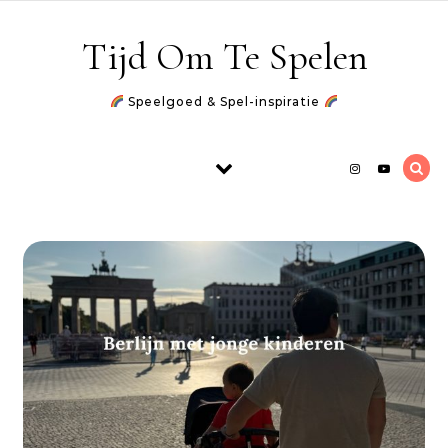
Skip to content
Tijd Om Te Spelen
Speelgoed & Spel-inspiratie