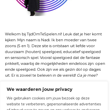
Welkom bij TijdOmTeSpelen.nl! Leuk dat je hier komt
kijken. Mijn naam is Nadi. Ik ben moeder van twee
zoons (5 en 1). Deze site is ontstaan uit liefde voor
duurzaam (houten) speelgoed, educatief speelgoed
en sensorisch spel. Vooral speelgoed dat de fantasie
prikkelt, waarbij de mogelijkheden eindeloos zijn: open
einde speelgoed. Ook zijn we als gezin dol op dagjes
uit. Er is zoveel te beleven in de wereld!
Ga je mee?
We waarderen jouw privacy
Zoeken naar:
We gebruiken cookies om jouw bezoek op deze
website te verbeteren, gepersonaliseerde advertenties