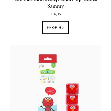
Sammy
€
17,95
SHOP NU