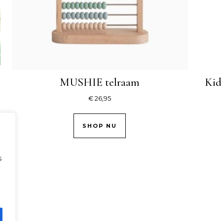
MUSHIE telraam
Ki
€
26,95
SHOP NU
s
.