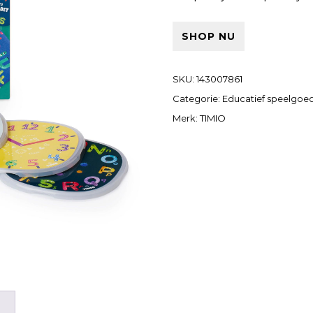
SHOP NU
SKU:
143007861
Categorie:
Educatief speelgoe
Merk:
TIMIO