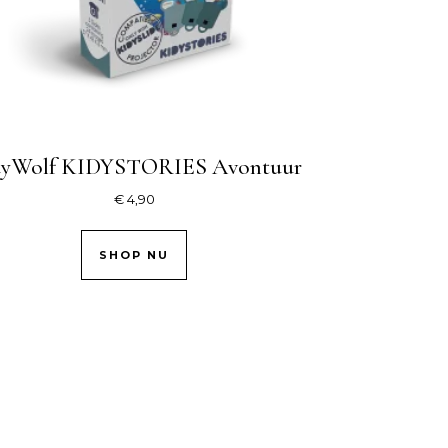
dyWolf KIDYSTORIES Avontuur
€
4,90
SHOP NU