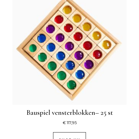
Bauspiel vensterblokken– 25 st
€
117,95