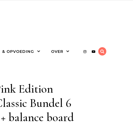
 & OPVOEDING
OVER
Pink Edition
lassic Bundel 6
 + balance board