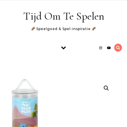
Skip to content
Tijd Om Te Spelen
Speelgoed & Spel-inspiratie