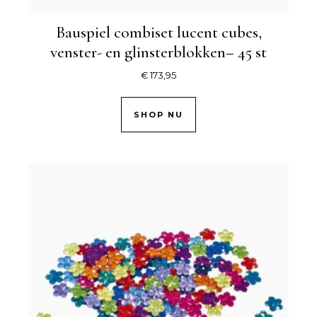
Bauspiel combiset lucent cubes,
venster- en glinsterblokken– 45 st
€
173,95
SHOP NU