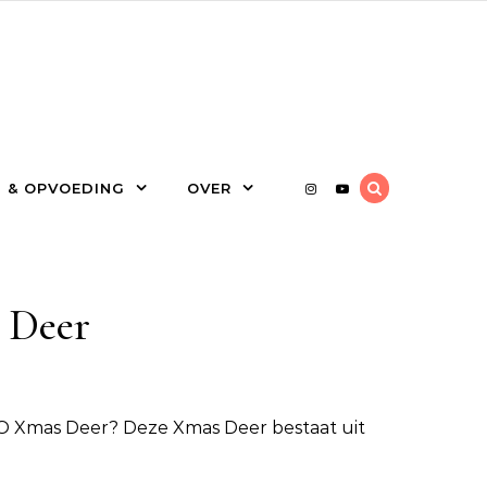
 & OPVOEDING
OVER
 Deer
O Xmas Deer
? Deze Xmas Deer bestaat uit