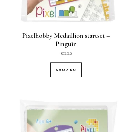
Pixelhobby Medaillion startset –
Pinguïn
€
2,25
SHOP NU