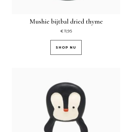
Mushie bijtbal dried thyme
€
11,95
SHOP NU