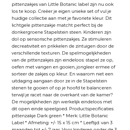
pittenzakjes van Little Botanic label zijn nu ook
los te koop. Creëer je eigen unieke set of vul je
huidige collectie aan met je favoriete kleur. Dit
lichtgele pittenzakje matcht perfect bij de
donkergroene Stapelstein steen. Kinderen zijn
dol op sensorische pittenzakjes. Ze stimuleren
decreativiteit en prikkelen de zintuigen door de
verschillende texturen. De spelmogelijkheden
van de pittenzakjes zijn eindeloos: stapel ze op,
oefen met vangen en gooien, jongleer ermee of
sorteer de zakjes op kleur. En waarom niet een
uitdaging aangaan door ze in de Stapelstein
stenen te gooien of op je hoofd te balanceren
terwijl je racet naar de overkant van de kamer?
De mogelijkheden zijn werkelijk eindeloos met
dit open einde speelgoed. Productspecificaties
pittenzakje Dark green * Merk: Little Botanic
Label * Afmeting: +/- 15 x 15 cm * Leeftijd: van 3
maanden tot +/- 7 jaar. Voor kinderen onder de 3