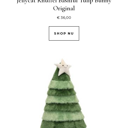
Jellycat Knuffel Bashful Tulip Bunny
Original
€
36,00
SHOP NU