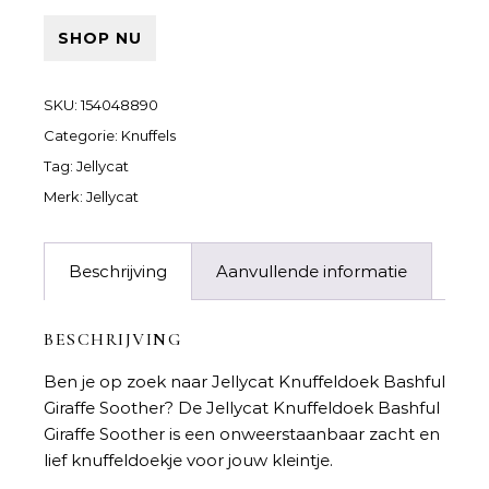
SHOP NU
SKU:
154048890
Categorie:
Knuffels
Tag:
Jellycat
Merk:
Jellycat
Beschrijving
Aanvullende informatie
BESCHRIJVING
Ben je op zoek naar
Jellycat Knuffeldoek Bashful
Giraffe Soother
? De Jellycat Knuffeldoek Bashful
Giraffe Soother is een onweerstaanbaar zacht en
lief knuffeldoekje voor jouw kleintje.