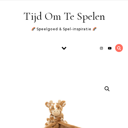
Skip to content
Tijd Om Te Spelen
Speelgoed & Spel-inspiratie