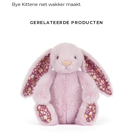
Bye Kittene niet wakker maakt.
GERELATEERDE PRODUCTEN