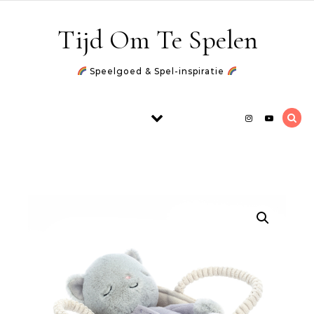
Skip to content
Tijd Om Te Spelen
Speelgoed & Spel-inspiratie