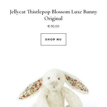
Jellycat Thistlepop Blossom Luxe Bunny
Original
€
50,00
SHOP NU