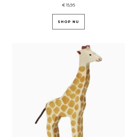
€
15,95
SHOP NU