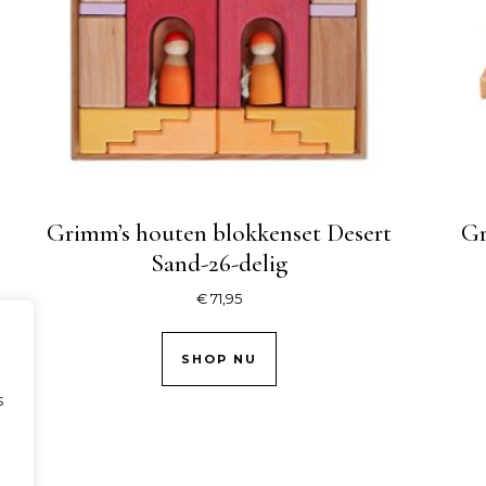
Grimm’s houten blokkenset Desert
Gr
Sand-26-delig
€
71,95
SHOP NU
s
.