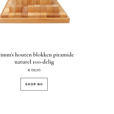
imm’s houten blokken piramide
naturel 100-delig
€
156,95
SHOP NU