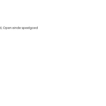
d
,
Open einde speelgoed