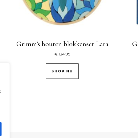
Grimm’s houten blokkenset Lara
G
€
134,95
SHOP NU
s
.