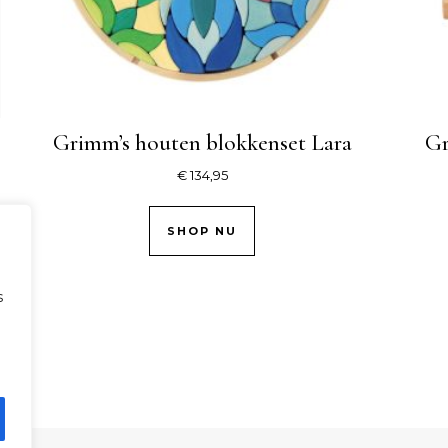
Grimm’s houten blokkenset Lara
Gr
€
134,95
SHOP NU
s
.