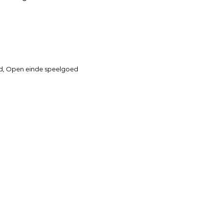
d
,
Open einde speelgoed