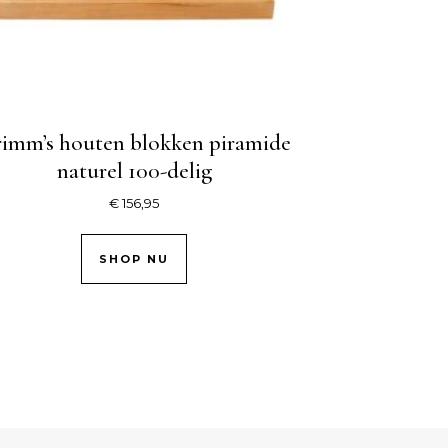
imm’s houten blokken piramide
naturel 100-delig
€
156,95
SHOP NU