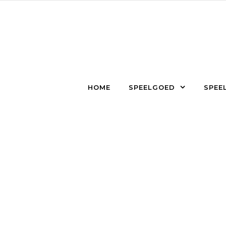
Skip to content
HOME
SPEELGOED
SPEEL