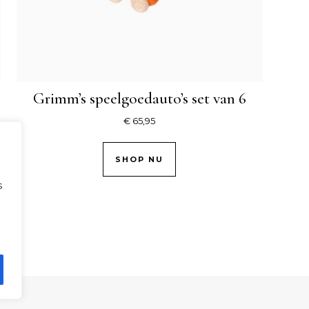
Grimm’s speelgoedauto’s set van 6
€
65,95
SHOP NU
s
.