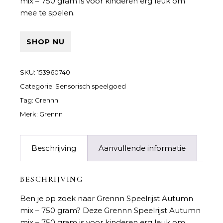
mix – 750 gram is voor kinderen erg leuk om
mee te spelen.
SHOP NU
SKU:
153960740
Categorie:
Sensorisch speelgoed
Tag:
Grennn
Merk:
Grennn
Beschrijving
Aanvullende informatie
BESCHRIJVING
Ben je op zoek naar
Grennn Speelrijst Autumn
mix – 750 gram
? Deze Grennn Speelrijst Autumn
mix – 750 gram is voor kinderen erg leuk om