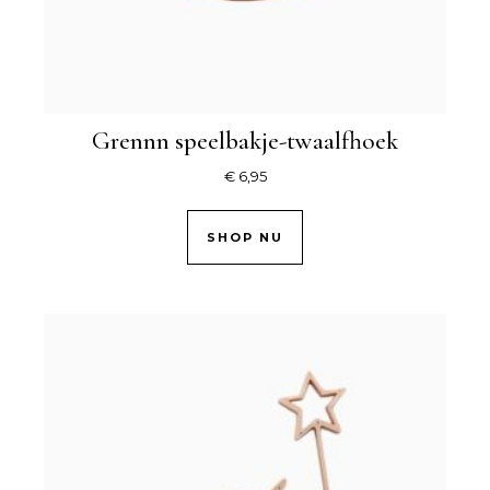
Grennn speelbakje-twaalfhoek
€
6,95
SHOP NU