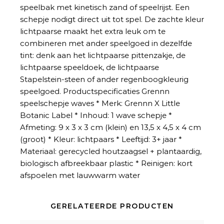
speelbak met kinetisch zand of speelrijst. Een
schepje nodigt direct uit tot spel. De zachte kleur
lichtpaarse maakt het extra leuk om te
combineren met ander speelgoed in dezelfde
tint: denk aan het lichtpaarse pittenzakje, de
lichtpaarse speeldoek, de lichtpaarse
Stapelstein-steen of ander regenboogkleurig
speelgoed. Productspecificaties Grennn
speelschepje waves * Merk: Grennn X Little
Botanic Label * Inhoud: 1 wave schepje *
Afmeting: 9 x 3 x 3 cm (klein) en 13,5 x 4,5 x 4 cm
(groot) * Kleur: lichtpaars * Leeftijd: 3+ jaar *
Materiaal: gerecycled houtzaagsel + plantaardig,
biologisch afbreekbaar plastic * Reinigen: kort
afspoelen met lauwwarm water
GERELATEERDE PRODUCTEN