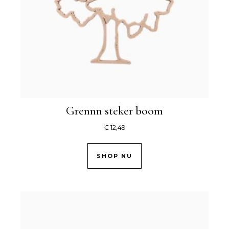
Grennn steker boom
€
12,49
SHOP NU