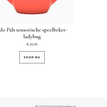
lo Pals sensorische speelbeker-
ladybug
€
24,95
SHOP NU
© 2026 TijdOmTeSpelen.nl