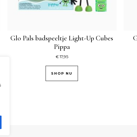
Glo Pals badspeeltje Light-Up Cubes
G
Pippa
€
17,95
SHOP NU
s
.