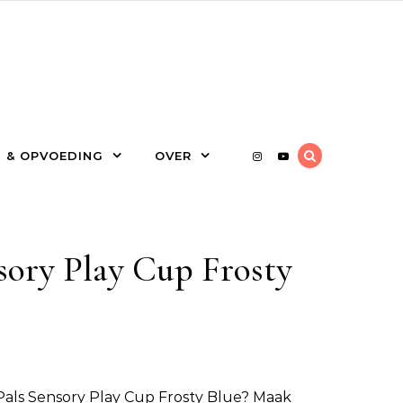
 & OPVOEDING
OVER
sory Play Cup Frosty
Pals Sensory Play Cup Frosty Blue
? Maak