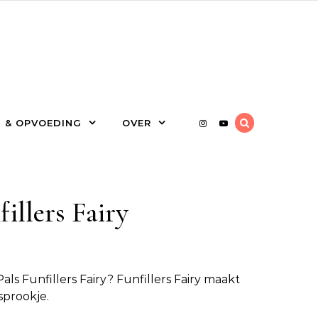
 & OPVOEDING
OVER
illers Fairy
Pals Funfillers Fairy
? Funfillers Fairy maakt
sprookje.