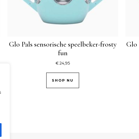
Glo Pals sensorische speelbeker-frosty
Glo 
fun
€
24,95
SHOP NU
s
.