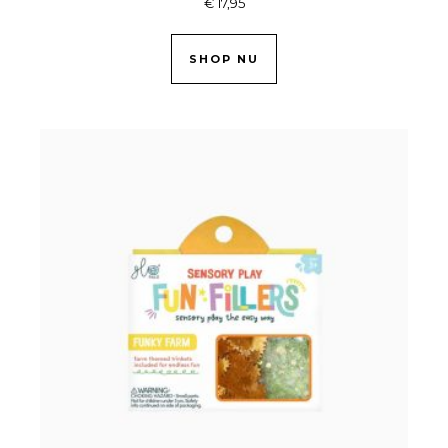
€
17,95
SHOP NU