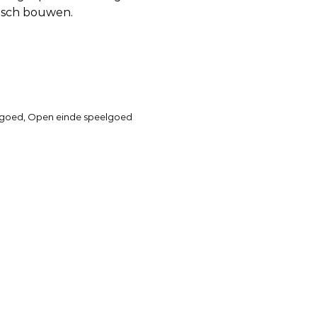
isch bouwen.
lgoed
,
Open einde speelgoed