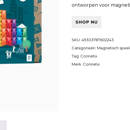
ontworpen voor magnet
SHOP NU
SKU:
49303787602243
Categorieën:
Magnetisch spee
Tag:
Connetix
Merk:
Connetix