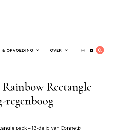
 & OPVOEDING
OVER
ainbow Rectangle
ig-regenboog
gle pack – 18-delig van Connetix: